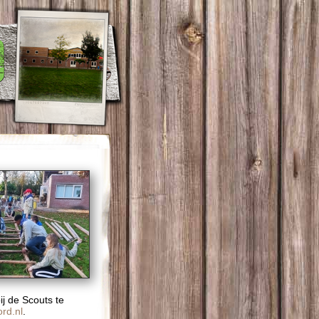
bij de Scouts te
rd.nl
.