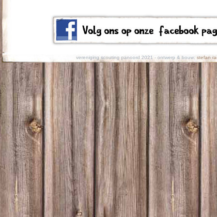
vereniging scouting panoord 2021 - ontwerp & bouw:
stefan ra