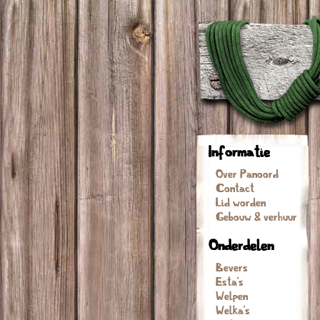
Informatie
Over Panoord
Contact
Lid worden
Gebouw & verhuur
Onderdelen
Bevers
Esta's
Welpen
Welka's